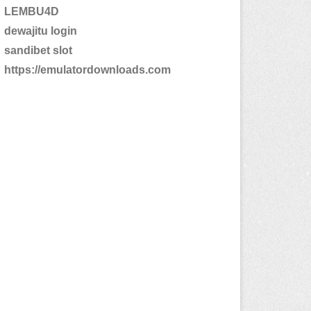
LEMBU4D
dewajitu login
sandibet slot
https://emulatordownloads.com