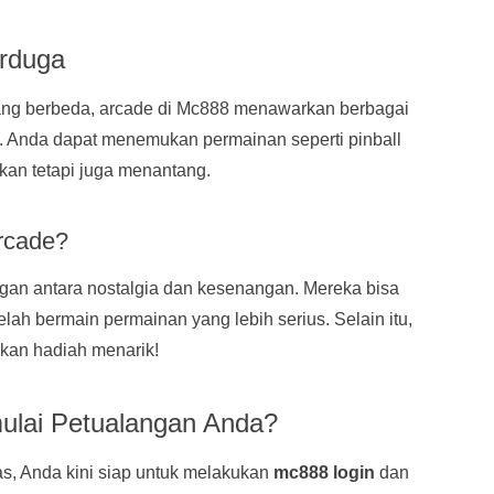
erduga
ang berbeda, arcade di Mc888 menawarkan berbagai
i. Anda dapat menemukan permainan seperti pinball
an tetapi juga menantang.
rcade?
an antara nostalgia dan kesenangan. Mereka bisa
elah bermain permainan yang lebih serius. Selain itu,
kan hadiah menarik!
ulai Petualangan Anda?
s, Anda kini siap untuk melakukan
mc888 login
dan