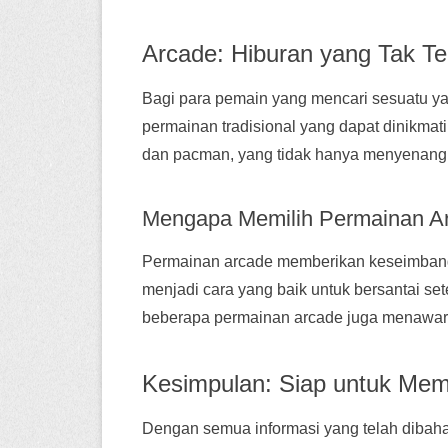
Arcade: Hiburan yang Tak T
Bagi para pemain yang mencari sesuatu y
permainan tradisional yang dapat dinikmat
dan pacman, yang tidak hanya menyenangk
Mengapa Memilih Permainan A
Permainan arcade memberikan keseimbang
menjadi cara yang baik untuk bersantai set
beberapa permainan arcade juga menawar
Kesimpulan: Siap untuk Mem
Dengan semua informasi yang telah dibaha