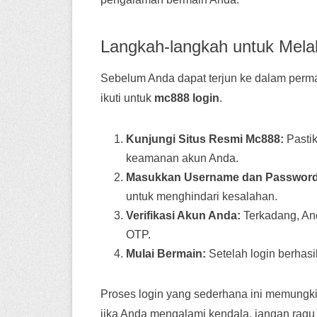
Langkah-langkah untuk Mel
Sebelum Anda dapat terjun ke dalam permai
ikuti untuk
mc888 login
.
Kunjungi Situs Resmi Mc888:
Pastik
keamanan akun Anda.
Masukkan Username dan Password
untuk menghindari kesalahan.
Verifikasi Akun Anda:
Terkadang, And
OTP.
Mulai Bermain:
Setelah login berhasi
Proses login yang sederhana ini memungki
jika Anda mengalami kendala, jangan rag