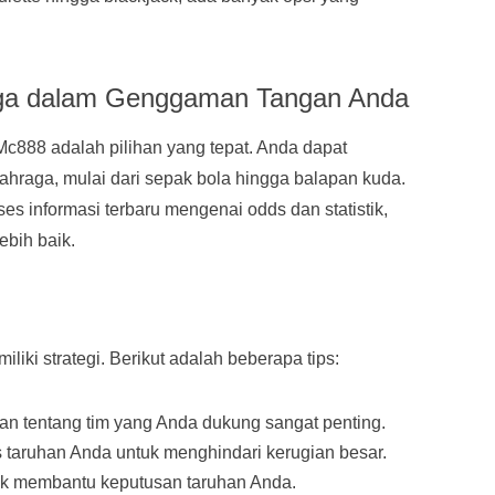
aga dalam Genggaman Tangan Anda
 Mc888 adalah pilihan yang tepat. Anda dapat
hraga, mulai dari sepak bola hingga balapan kuda.
es informasi terbaru mengenai odds dan statistik,
bih baik.
iki strategi. Berikut adalah beberapa tips:
n tentang tim yang Anda dukung sangat penting.
 taruhan Anda untuk menghindari kerugian besar.
k membantu keputusan taruhan Anda.