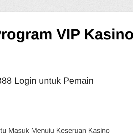
Program VIP Kasino
88 Login untuk Pemain
tu Masuk Menuju Keseruan Kasino