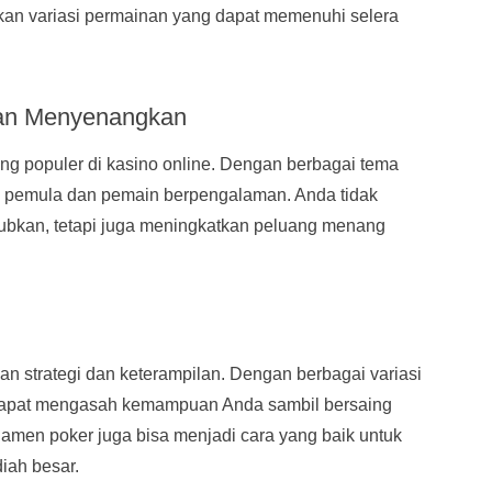
an variasi permainan yang dapat memenuhi selera
dan Menyenangkan
ing populer di kasino online. Dengan berbagai tema
agi pemula dan pemain berpengalaman. Anda tidak
ubkan, tetapi juga meningkatkan peluang menang
 strategi dan keterampilan. Dengan berbagai variasi
dapat mengasah kemampuan Anda sambil bersaing
amen poker juga bisa menjadi cara yang baik untuk
iah besar.