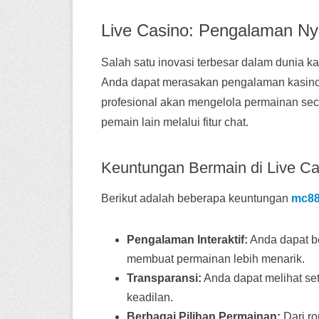
Live Casino: Pengalaman N
Salah satu inovasi terbesar dalam dunia k
Anda dapat merasakan pengalaman kasino 
profesional akan mengelola permainan sec
pemain lain melalui fitur chat.
Keuntungan Bermain di Live Ca
Berikut adalah beberapa keuntungan
mc88
Pengalaman Interaktif:
Anda dapat be
membuat permainan lebih menarik.
Transparansi:
Anda dapat melihat se
keadilan.
Berbagai Pilihan Permainan:
Dari ro