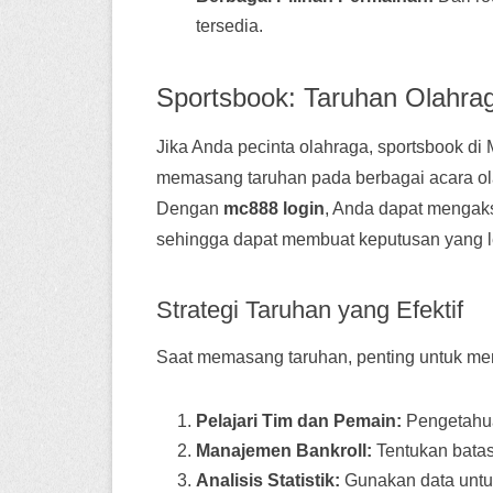
tersedia.
Sportsbook: Taruhan Olahr
Jika Anda pecinta olahraga, sportsbook di
memasang taruhan pada berbagai acara ola
Dengan
mc888 login
, Anda dapat mengaks
sehingga dapat membuat keputusan yang le
Strategi Taruhan yang Efektif
Saat memasang taruhan, penting untuk memil
Pelajari Tim dan Pemain:
Pengetahua
Manajemen Bankroll:
Tentukan batas
Analisis Statistik:
Gunakan data untu