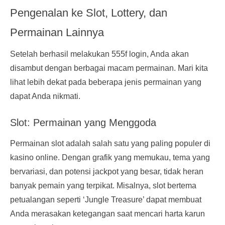
Pengenalan ke Slot, Lottery, dan
Permainan Lainnya
Setelah berhasil melakukan 555f login, Anda akan
disambut dengan berbagai macam permainan. Mari kita
lihat lebih dekat pada beberapa jenis permainan yang
dapat Anda nikmati.
Slot: Permainan yang Menggoda
Permainan slot adalah salah satu yang paling populer di
kasino online. Dengan grafik yang memukau, tema yang
bervariasi, dan potensi jackpot yang besar, tidak heran
banyak pemain yang terpikat. Misalnya, slot bertema
petualangan seperti ‘Jungle Treasure’ dapat membuat
Anda merasakan ketegangan saat mencari harta karun