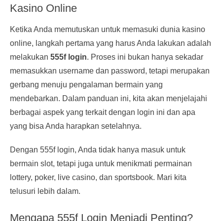
Kasino Online
Ketika Anda memutuskan untuk memasuki dunia kasino
online, langkah pertama yang harus Anda lakukan adalah
melakukan
555f login
. Proses ini bukan hanya sekadar
memasukkan username dan password, tetapi merupakan
gerbang menuju pengalaman bermain yang
mendebarkan. Dalam panduan ini, kita akan menjelajahi
berbagai aspek yang terkait dengan login ini dan apa
yang bisa Anda harapkan setelahnya.
Dengan 555f login, Anda tidak hanya masuk untuk
bermain slot, tetapi juga untuk menikmati permainan
lottery, poker, live casino, dan sportsbook. Mari kita
telusuri lebih dalam.
Mengapa 555f Login Menjadi Penting?