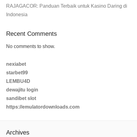
RAJAGACOR: Panduan Terbaik untuk Kasino Daring di
Indonesia
Recent Comments
No comments to show.
nexiabet
starbet99
LEMBU4D
dewajitu login
sandibet slot
https://emulatordownloads.com
Archives