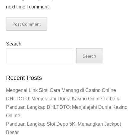
next time I comment.
Search
Search
Recent Posts
Mengenal Link Slot: Cara Menang di Casino Online
DHLTOTO: Menjelajahi Dunia Kasino Online Terbaik
Panduan Lengkap DHLTOTO: Menjelajahi Dunia Kasino
Online
Panduan Lengkap Slot Depo 5K: Menangkan Jackpot
Besar