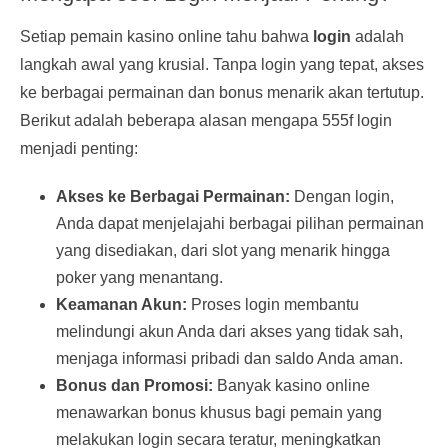
Setiap pemain kasino online tahu bahwa
login
adalah
langkah awal yang krusial. Tanpa login yang tepat, akses
ke berbagai permainan dan bonus menarik akan tertutup.
Berikut adalah beberapa alasan mengapa 555f login
menjadi penting:
Akses ke Berbagai Permainan:
Dengan login,
Anda dapat menjelajahi berbagai pilihan permainan
yang disediakan, dari slot yang menarik hingga
poker yang menantang.
Keamanan Akun:
Proses login membantu
melindungi akun Anda dari akses yang tidak sah,
menjaga informasi pribadi dan saldo Anda aman.
Bonus dan Promosi:
Banyak kasino online
menawarkan bonus khusus bagi pemain yang
melakukan login secara teratur, meningkatkan