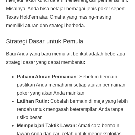
menjadi faktor kunci dalam memenangkan permainan ini.
Misalnya, Anda bisa belajar berbagai jenis poker seperti
Texas Hold’em atau Omaha yang masing-masing
memiliki aturan dan strategi berbeda.
Strategi Dasar untuk Pemula
Bagi Anda yang baru memulai, berikut adalah beberapa
strategi dasar yang dapat membantu:
Pahami Aturan Permainan:
Sebelum bermain,
pastikan Anda memahami setiap aturan permainan
poker yang akan Anda mainkan.
Latihan Rutin:
Cobalah bermain di meja yang lebih
rendah untuk mengasah keterampilan Anda tanpa
risiko besar.
Mempelajari Taktik Lawan:
Amati cara bermain
lawan Anda dan cari celah untuk mengeksploitasi