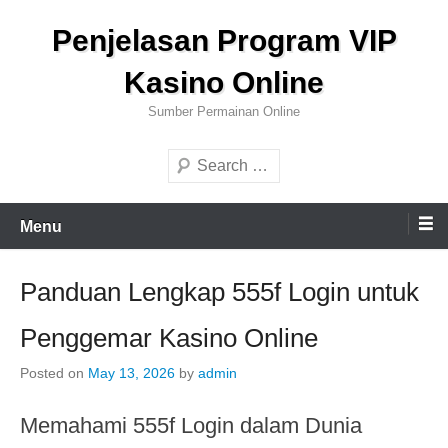
Skip
Penjelasan Program VIP
to
content
Kasino Online
Sumber Permainan Online
Search
Menu
Panduan Lengkap 555f Login untuk
Penggemar Kasino Online
Posted on
May 13, 2026
by
admin
Memahami 555f Login dalam Dunia