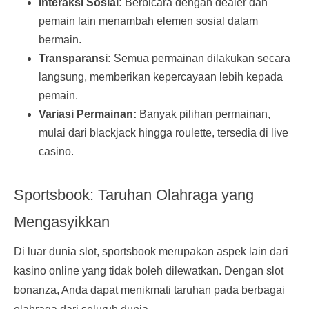
Interaksi Sosial:
Berbicara dengan dealer dan
pemain lain menambah elemen sosial dalam
bermain.
Transparansi:
Semua permainan dilakukan secara
langsung, memberikan kepercayaan lebih kepada
pemain.
Variasi Permainan:
Banyak pilihan permainan,
mulai dari blackjack hingga roulette, tersedia di live
casino.
Sportsbook: Taruhan Olahraga yang
Mengasyikkan
Di luar dunia slot, sportsbook merupakan aspek lain dari
kasino online yang tidak boleh dilewatkan. Dengan slot
bonanza, Anda dapat menikmati taruhan pada berbagai