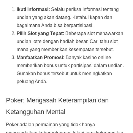
Ikuti Informasi:
Selalu periksa informasi tentang
undian yang akan datang. Ketahui kapan dan
bagaimana Anda bisa berpartisipasi.
Pilih Slot yang Tepat:
Beberapa slot menawarkan
undian lotre dengan hadiah besar. Cari tahu slot
mana yang memberikan kesempatan tersebut.
Manfaatkan Promosi:
Banyak kasino online
memberikan bonus untuk partisipasi dalam undian.
Gunakan bonus tersebut untuk meningkatkan
peluang Anda.
Poker: Mengasah Keterampilan dan
Ketangguhan Mental
Poker adalah permainan yang tidak hanya
mengandalkan keberuntungan, tetapi juga keterampilan.