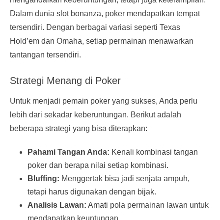
Dalam dunia slot bonanza, poker mendapatkan tempat
tersendiri. Dengan berbagai variasi seperti Texas
Hold’em dan Omaha, setiap permainan menawarkan
tantangan tersendiri.
Strategi Menang di Poker
Untuk menjadi pemain poker yang sukses, Anda perlu
lebih dari sekadar keberuntungan. Berikut adalah
beberapa strategi yang bisa diterapkan:
Pahami Tangan Anda:
Kenali kombinasi tangan
poker dan berapa nilai setiap kombinasi.
Bluffing:
Menggertak bisa jadi senjata ampuh,
tetapi harus digunakan dengan bijak.
Analisis Lawan:
Amati pola permainan lawan untuk
mendapatkan keuntungan.