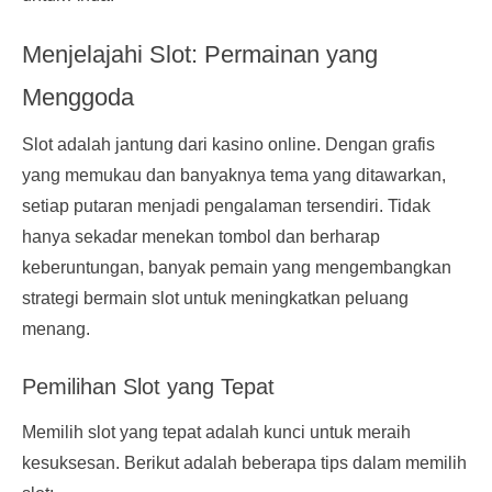
Menjelajahi Slot: Permainan yang
Menggoda
Slot adalah jantung dari kasino online. Dengan grafis
yang memukau dan banyaknya tema yang ditawarkan,
setiap putaran menjadi pengalaman tersendiri. Tidak
hanya sekadar menekan tombol dan berharap
keberuntungan, banyak pemain yang mengembangkan
strategi bermain slot untuk meningkatkan peluang
menang.
Pemilihan Slot yang Tepat
Memilih slot yang tepat adalah kunci untuk meraih
kesuksesan. Berikut adalah beberapa tips dalam memilih